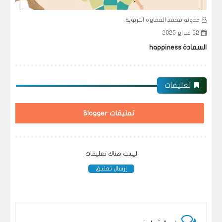
مدونة محمد العمايرة التربوية.
م
22 فبراير 2025
15
السعادة happiness
التفكي
تعليقات
تعليقات Blogger
ليست هناك تعليقات
إرسال تعليق