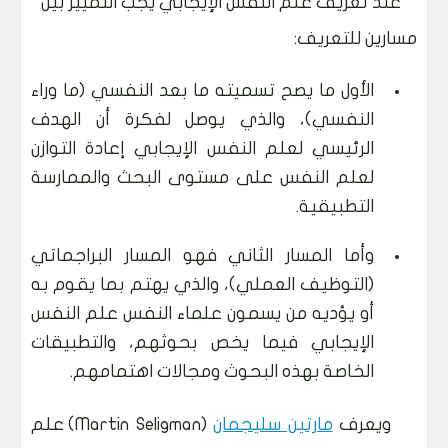
عند تعريف علم النفس الإيجابي يجب التمييز بين
مسارين للتعريف:
الأول ما يصح تسميته ما بعد النفسي (ما وراء
النفسي)، والذي يوصل لفكرة أن الهدف
الرئيسي لعلم النفس الإيجابي إعادة التوازن
لعلم النفس على مستوى البحث والممارسة
التطبيقية.
وأما المسار الثاني فهو المسار البراجماتي
(التوظيف العملي)، والذي يهتم بما يقوم به
أو يؤديه من يسمون علماء النفس علم النفس
الإيجابي فيما يخص بحوثهم، والتطبيقات
الخاصة بهذه البحوث ومجالات اهتمامهم.
ويعرف
مارتين سليجمان
(Martin Seligman) علم