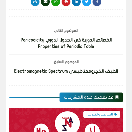
الموضوع التالي
الخصائص الدورية في الجدول الدوري Pericodicity
Properties of Periodic Table
الموضوع السابق
الطيف الكهرومغناطيسي Electromagnetic Spectrum
قد تُعجبك هذه المشاركات
المناهج والتدريس
المناهج 