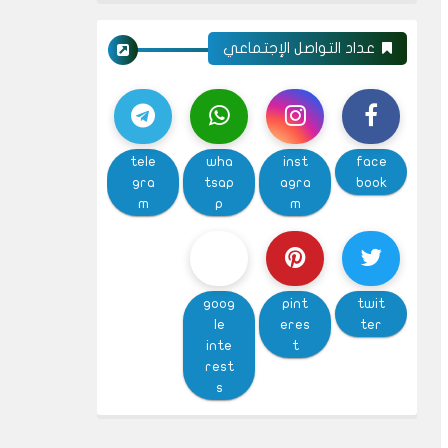
عداد التواصل الإجتماعي
tele
wha
inst
face
gra
tsap
agra
book
m
p
m
goog
pint
twit
le
eres
ter
inte
t
rest
s