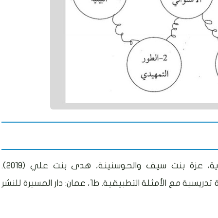
أمبوسعيدي، عبدالله بن خميس والبريدية، عزة بنت سيف والحوسنينة، هدى بنت علي (2019).
استراتيجيات المعلم للتدريس الفعال- 200 فكرة تدريسية مع الأمثلة التطبيقية. ط1، عمان: دار المسيرة للنشر