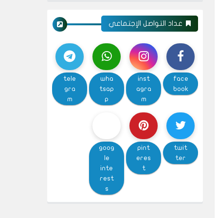
عداد التواصل الإجتماعي
tele
wha
inst
face
gra
tsap
agra
book
m
p
m
goog
pint
twit
le
eres
ter
inte
t
rest
s