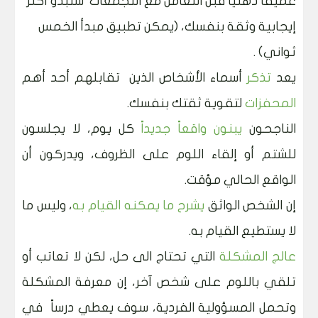
عميقاً ذهنياً قبل التعامل مع التجمعات
ستبدو أكثر
إيجابية وثقة بنفسك، (يمكن تطبيق مبدأ الخمس
ثواني) .
يعد
تذكر
أسماء الأشخاص الذين
تقابلهم أحد أهم
المحفزات
لتقوية ثقتك بنفسك.
الناجحون
يبنون واقعاً جديداً
كل يوم، لا يجلسون
للشتم أو إلقاء اللوم على الظروف، ويدركون أن
الواقع الحالي مؤقت.
إن الشخص الواثق
يشرح ما يمكنه القيام به
، وليس ما
لا يستطيع القيام به.
عالج المشكلة
التي تحتاج الى حل، لكن لا تعاتب أو
تلقي باللوم على شخص آخر، إن معرفة المشكلة
وتحمل المسؤولية الفردية، سوف يعطي درساً
في