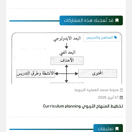
قد تُعجبك هذه المشاركات
المناهج والتدريس
مدونة محمد العمايرة التربوية.
م
27 أبريل 2026
3
تخطيط المنهاج التربوي Curriculum planning
نظرية ا
تعليقات