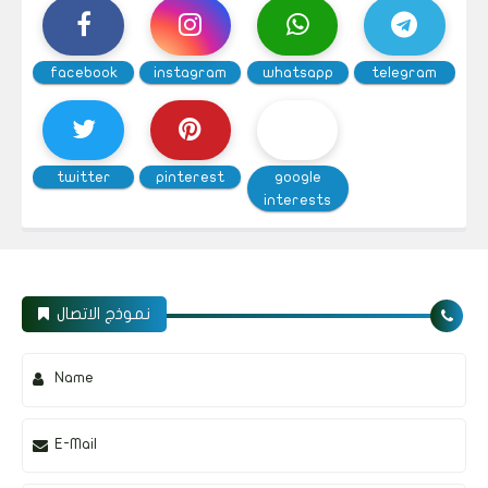
facebook
instagram
whatsapp
telegram
twitter
pinterest
google
interests
نموذج الاتصال
Name
E-Mail