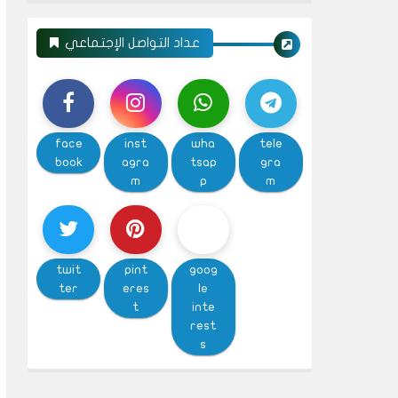
عداد التواصل الإجتماعي
face
inst
wha
tele
book
agra
tsap
gra
m
p
m
twit
pint
goog
ter
eres
le
t
inte
rest
s