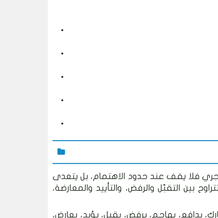
ري فلا يقف عند حدود الاهتمام، بل يتعدى
وح بين التقبّل والرفض، والتأييد والمعارضة،
رك، يدافع، يهاجم، يرفض، يقبل، يؤيد، يعارض،