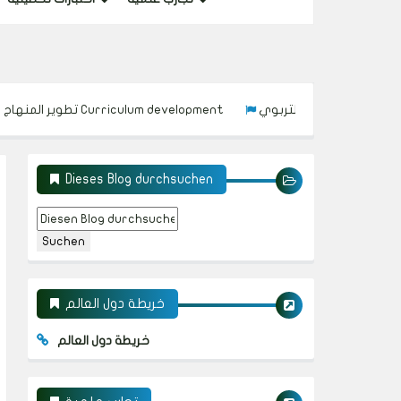
ي Implementing the curriculum
تطوير المنهاج التربوي Curriculum development
Dieses Blog durchsuchen
خريطة دول العالم
خريطة دول العالم