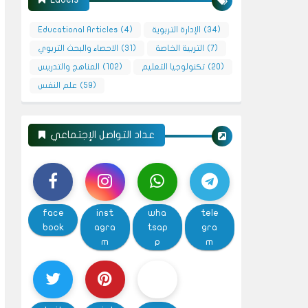
(34)
الإدارة التربوية
(4)
Educational Articles
(7)
التربية الخاصة
(31)
الاحصاء والبحث التربوي
(20)
تكنولوجيا التعليم
(102)
المناهج والتدريس
(59)
علم النفس
عداد التواصل الإجتماعي
face
inst
wha
tele
book
agra
tsap
gra
m
p
m