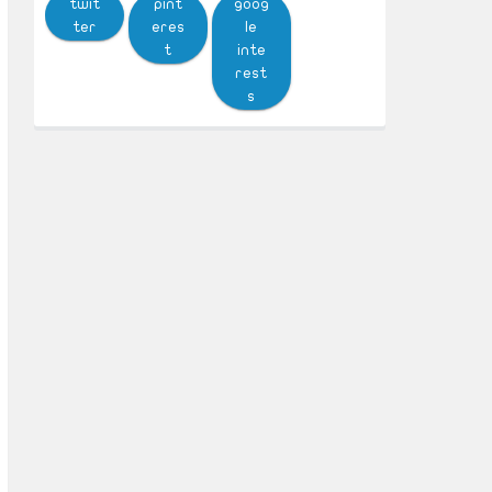
twit
pint
goog
ter
eres
le
t
inte
rest
s