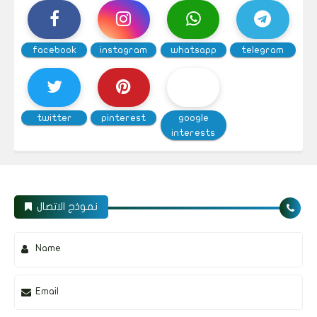
facebook
instagram
whatsapp
telegram
twitter
pinterest
google
interests
نموذج الاتصال
Name
Email